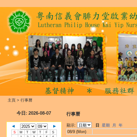
主頁
>
行事曆
今日
: 2026-08-07
行事曆
顯示:
日
星期
月
年
08/9 (Mon)
S
M
T
W
T
F
S