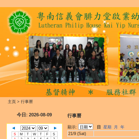
主頁
>
行事曆
今日
: 2026-08-09
行事曆
顯示:
日
星期
月
年
21/9 (Sat)
S
M
T
W
T
F
S