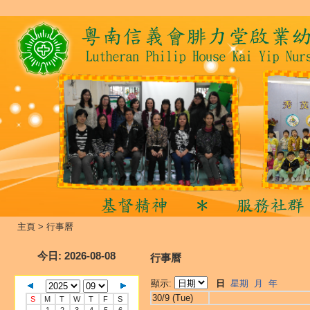
主頁
>
行事曆
今日
: 2026-08-08
行事曆
顯示:
日
星期
月
年
30/9 (Tue)
S
M
T
W
T
F
S