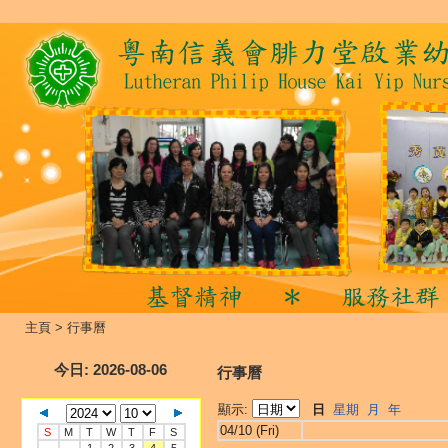
主頁
>
行事曆
今日
: 2026-08-06
行事曆
顯示:
日
星期
月
年
04/10 (Fri)
S
M
T
W
T
F
S