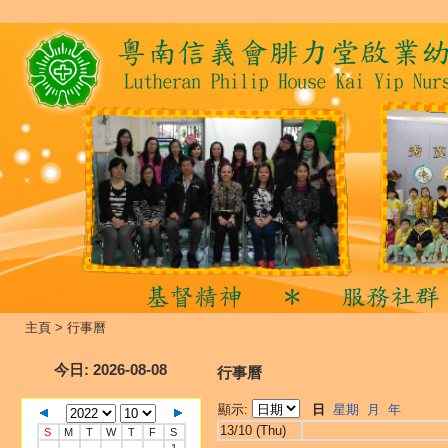
主頁
>
行事曆
今日
: 2026-08-08
行事曆
顯示:
日
星期
月
年
13/10 (Thu)
S
M
T
W
T
F
S