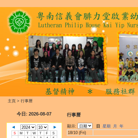
主頁
>
行事曆
今日
: 2026-08-07
行事曆
顯示:
日
星期
月
年
18/10 (Fri)
S
M
T
W
T
F
S