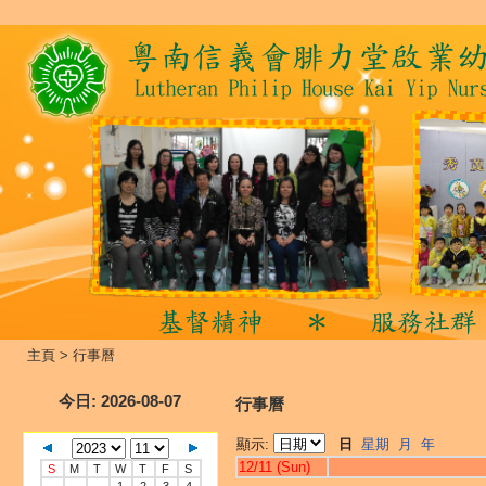
主頁
>
行事曆
今日
: 2026-08-07
行事曆
顯示:
日
星期
月
年
12/11 (Sun)
S
M
T
W
T
F
S