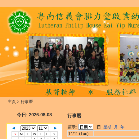
主頁
>
行事曆
今日
: 2026-08-08
行事曆
顯示:
日
星期
月
年
14/11 (Tue)
S
M
T
W
T
F
S