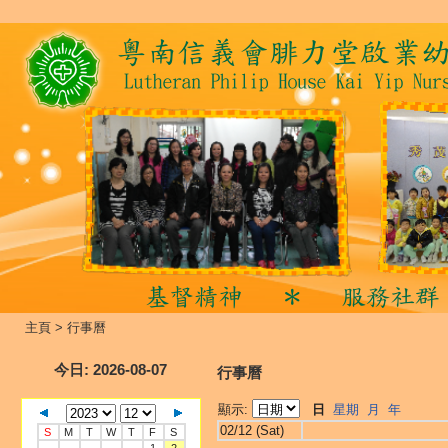
主頁
>
行事曆
今日
: 2026-08-07
行事曆
顯示:
日
星期
月
年
02/12 (Sat)
S
M
T
W
T
F
S