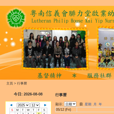
主頁
>
行事曆
今日
: 2026-08-08
行事曆
顯示:
日
星期
月
年
05/12 (Fri)
S
M
T
W
T
F
S