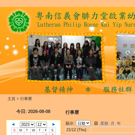
主頁
>
行事曆
今日
: 2026-08-08
行事曆
顯示:
日
星期
月
年
21/12 (Thu)
S
M
T
W
T
F
S