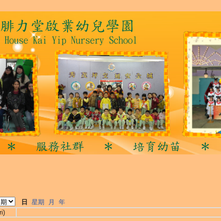
日
星期
月
年
i)