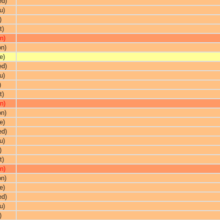
ed)
u)
)
t)
n)
on)
e)
ed)
u)
)
t)
n)
on)
e)
ed)
u)
)
t)
n)
on)
e)
ed)
u)
)