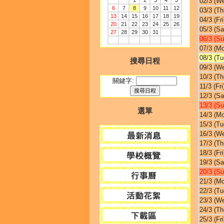
1
2
3
4
5
02/3 (W
6
7
8
9
10
11
12
03/3 (Th
13
14
15
16
17
18
19
04/3 (Fri
20
21
22
23
24
25
26
05/3 (Sa
27
28
29
30
31
06/3 (Su
07/3 (M
08/3 (Tu
搜尋日程
09/3 (W
10/3 (Th
關鍵字:
11/3 (Fri
12/3 (Sa
13/3 (Su
選單
14/3 (M
15/3 (Tu
16/3 (W
17/3 (Th
18/3 (Fri
19/3 (Sa
20/3 (Su
21/3 (M
22/3 (Tu
23/3 (W
24/3 (Th
25/3 (Fri