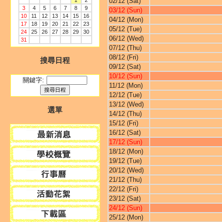
1
2
02/12 (Sat)
3
4
5
6
7
8
9
03/12 (Sun)
10
11
12
13
14
15
16
04/12 (Mon)
17
18
19
20
21
22
23
05/12 (Tue)
24
25
26
27
28
29
30
06/12 (Wed)
31
07/12 (Thu)
08/12 (Fri)
搜尋日程
09/12 (Sat)
10/12 (Sun)
關鍵字:
11/12 (Mon)
12/12 (Tue)
13/12 (Wed)
選單
14/12 (Thu)
15/12 (Fri)
16/12 (Sat)
17/12 (Sun)
18/12 (Mon)
19/12 (Tue)
20/12 (Wed)
21/12 (Thu)
22/12 (Fri)
23/12 (Sat)
24/12 (Sun)
25/12 (Mon)