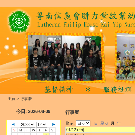
主頁
>
行事曆
今日
: 2026-08-09
行事曆
顯示:
日
星期
月
年
01/12 (Fri)
S
M
T
W
T
F
S