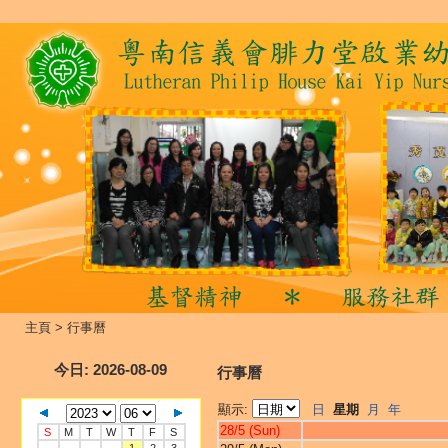
主頁
>
行事曆
今日
: 2026-08-09
行事曆
顯示:
日
星期
月
年
28/5 (Sun)
S
M
T
W
T
F
S