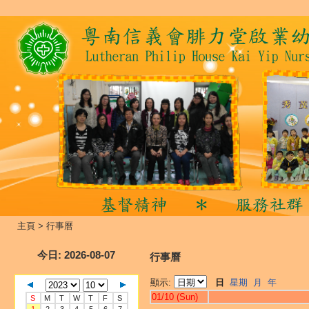
主頁
>
行事曆
今日
: 2026-08-07
行事曆
顯示:
日
星期
月
年
01/10 (Sun)
S
M
T
W
T
F
S