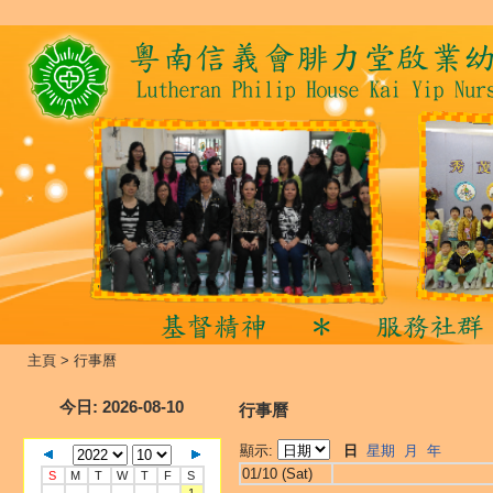
主頁
>
行事曆
今日
: 2026-08-10
行事曆
顯示:
日
星期
月
年
01/10 (Sat)
S
M
T
W
T
F
S