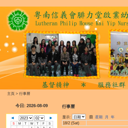
主頁
>
行事曆
今日
: 2026-08-09
行事曆
显示:
日
星期
月
年
18/2 (Sat)
S
M
T
W
T
F
S