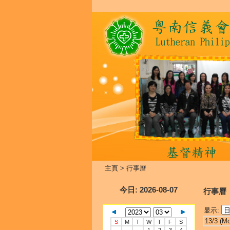
主頁
>
行事曆
今日
: 2026-08-07
行事曆
显示:
13/3 (M
S
M
T
W
T
F
S