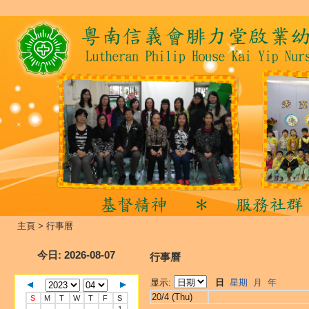
主頁
>
行事曆
今日
: 2026-08-07
行事曆
显示:
日
星期
月
年
20/4 (Thu)
S
M
T
W
T
F
S