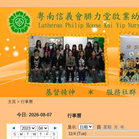
主頁
>
行事曆
今日
: 2026-08-07
行事曆
显示:
日
星期
月
年
11/4 (Tue)
S
M
T
W
T
F
S