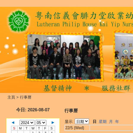
主頁
>
行事曆
今日
: 2026-08-07
行事曆
显示:
日
星期
月
年
22/5 (Wed)
S
M
T
W
T
F
S