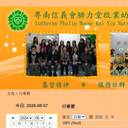
主頁
>
行事曆
今日
: 2026-08-07
行事曆
显示:
日
星期
月
年
08/5 (Wed)
S
M
T
W
T
F
S