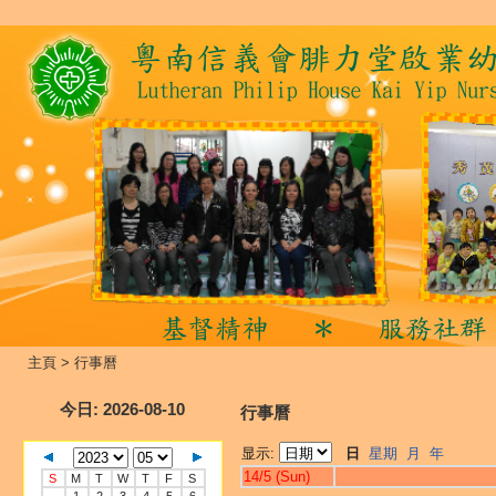
主頁
>
行事曆
今日
: 2026-08-10
行事曆
显示:
日
星期
月
年
14/5 (Sun)
S
M
T
W
T
F
S