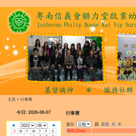
主頁
>
行事曆
今日
: 2026-08-07
行事曆
显示:
日
星期
月
年
05/6 (Sun)
S
M
T
W
T
F
S