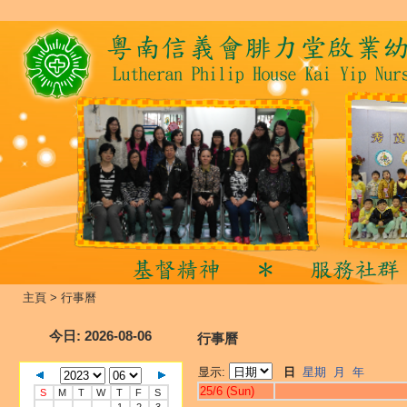
主頁
>
行事曆
今日
: 2026-08-06
行事曆
显示:
日
星期
月
年
25/6 (Sun)
S
M
T
W
T
F
S