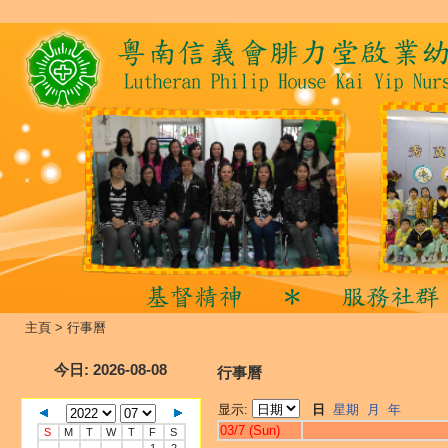
主頁
>
行事曆
今日
: 2026-08-08
行事曆
显示:
日
星期
月
年
03/7 (Sun)
S
M
T
W
T
F
S