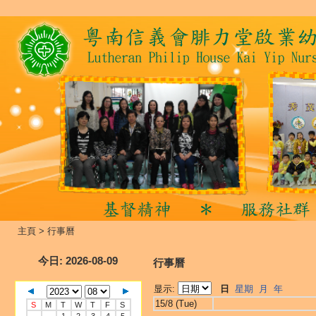
主頁
>
行事曆
今日
: 2026-08-09
行事曆
显示:
日
星期
月
年
15/8 (Tue)
S
M
T
W
T
F
S