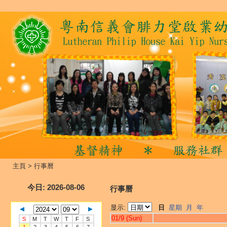
主頁
>
行事曆
今日
: 2026-08-06
行事曆
显示:
日
星期
月
年
01/9 (Sun)
S
M
T
W
T
F
S