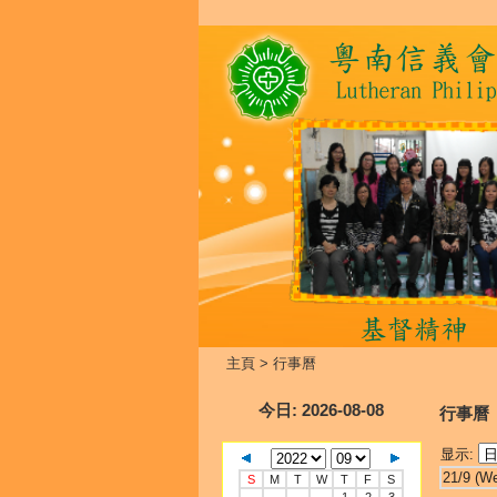
主頁
>
行事曆
今日
: 2026-08-08
行事曆
显示:
21/9 (W
S
M
T
W
T
F
S