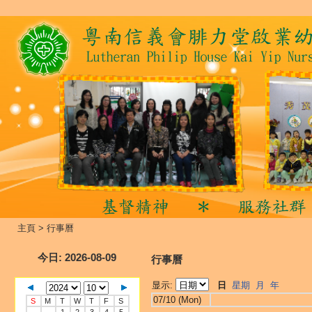
主頁
>
行事曆
今日
: 2026-08-09
行事曆
显示:
日
星期
月
年
07/10 (Mon)
S
M
T
W
T
F
S