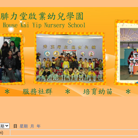
日
星期
月
年
i)