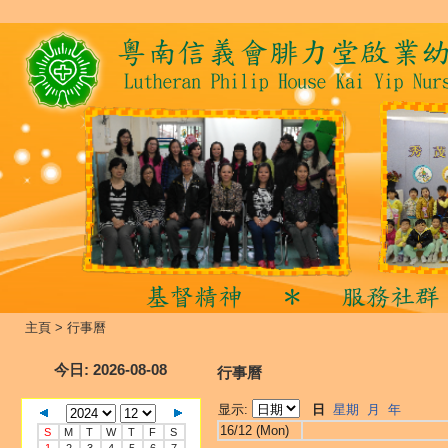
主頁
>
行事曆
今日
: 2026-08-08
行事曆
显示:
日
星期
月
年
16/12 (Mon)
S
M
T
W
T
F
S