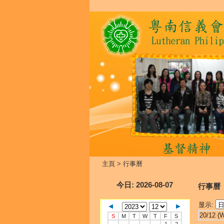
主頁
>
行事曆
今日
: 2026-08-07
行事曆
显示:
20/12 (
S
M
T
W
T
F
S