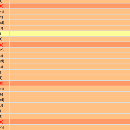
t)
n)
on)
e)
ed)
u)
)
t)
n)
n)
e)
ed)
u)
)
t)
n)
on)
e)
ed)
u)
)
t)
n)
on)