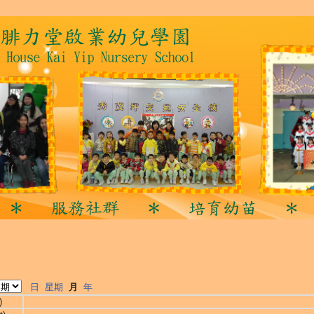
日
星期
月
年
)