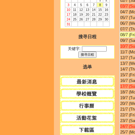
1
2
02/7 (Sa
3
4
5
6
7
8
9
03/7 (Su
10
11
12
13
14
15
16
04/7 (M
17
18
19
20
21
22
23
05/7 (Tu
24
25
26
27
28
29
30
06/7 (W
31
07/7 (Th
08/7 (Fri
搜寻日程
09/7 (Sa
10/7 (Su
关键字:
11/7 (Mo
12/7 (Tu
13/7 (W
选单
14/7 (Th
15/7 (Fri
16/7 (Sa
17/7 (Su
18/7 (M
19/7 (Tu
20/7 (W
21/7 (Th
22/7 (Fri
23/7 (Sa
24/7 (Su
25/7 (M