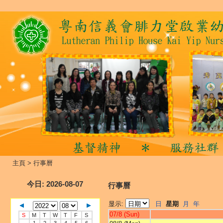
主頁
>
行事曆
今日
: 2026-08-07
行事曆
显示:
日
星期
月
年
07/8 (Sun)
S
M
T
W
T
F
S