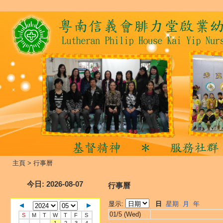
主頁
>
行事曆
今日
: 2026-08-07
行事曆
显示:
日
星期
月
年
01/5 (Wed)
S
M
T
W
T
F
S