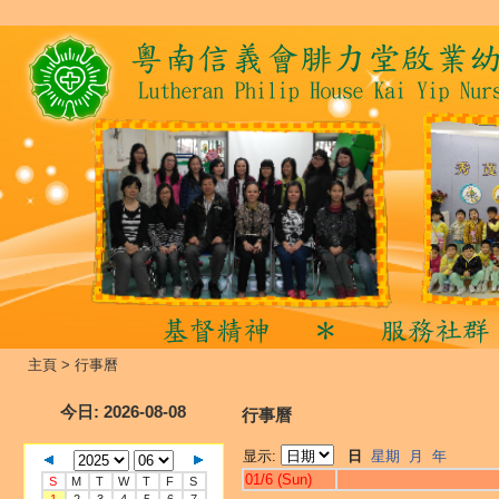
主頁
>
行事曆
今日
: 2026-08-08
行事曆
显示:
日
星期
月
年
01/6 (Sun)
S
M
T
W
T
F
S