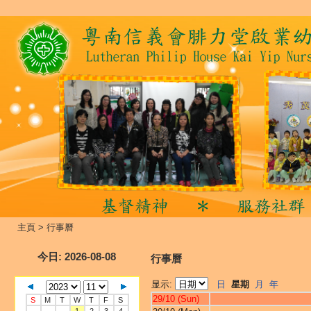
主頁
>
行事曆
今日
: 2026-08-08
行事曆
显示:
日
星期
月
年
29/10 (Sun)
S
M
T
W
T
F
S