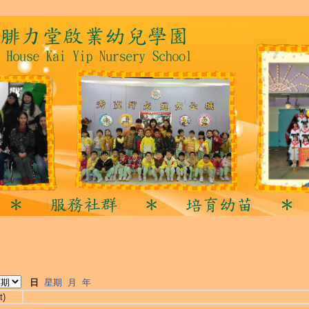
日
星期
月
年
t)