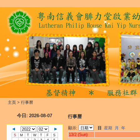
主頁
>
行事曆
今日
: 2026-08-07
行事曆
顯示:
日
星期
月
年
13/2 (Sun)
S
M
T
W
T
F
S