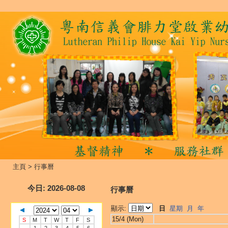
主頁
>
行事曆
今日
: 2026-08-08
行事曆
顯示:
日
星期
月
年
15/4 (Mon)
S
M
T
W
T
F
S