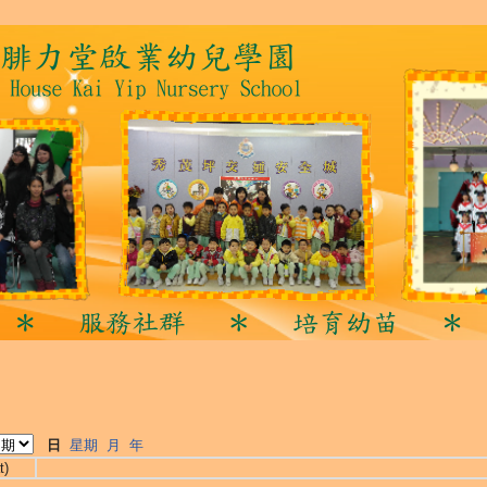
日
星期
月
年
t)