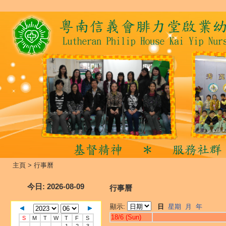
主頁
>
行事曆
今日
: 2026-08-09
行事曆
顯示:
日
星期
月
年
18/6 (Sun)
S
M
T
W
T
F
S