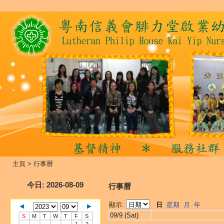
主頁
>
行事曆
今日
: 2026-08-09
行事曆
顯示:
日
星期
月
年
09/9 (Sat)
S
M
T
W
T
F
S