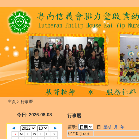
主頁
>
行事曆
今日
: 2026-08-08
行事曆
顯示:
日
星期
月
年
04/10 (Tue)
S
M
T
W
T
F
S