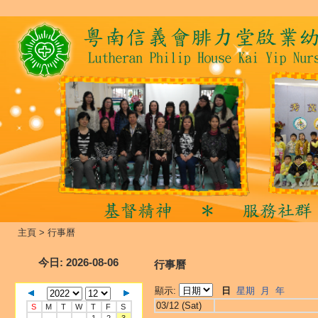
主頁
>
行事曆
今日
: 2026-08-06
行事曆
顯示:
日
星期
月
年
03/12 (Sat)
S
M
T
W
T
F
S