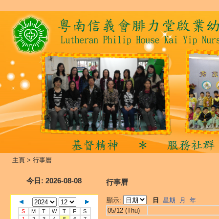
主頁
>
行事曆
今日
: 2026-08-08
行事曆
顯示:
日
星期
月
年
05/12 (Thu)
S
M
T
W
T
F
S