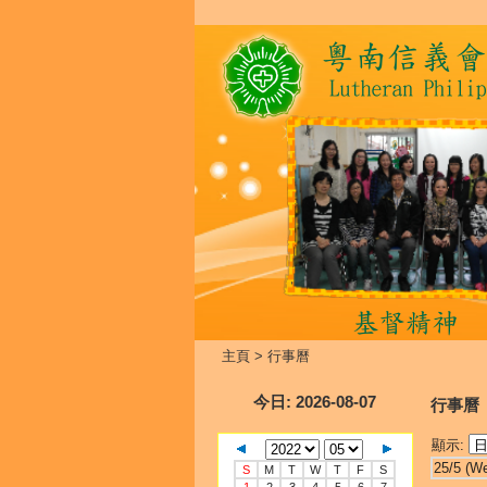
主頁
>
行事曆
今日
: 2026-08-07
行事曆
顯示:
25/5 (W
S
M
T
W
T
F
S