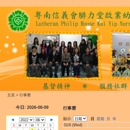
主頁
>
行事曆
今日
: 2026-08-09
行事曆
顯示:
日
星期
月
年
01/6 (Wed)
S
M
T
W
T
F
S